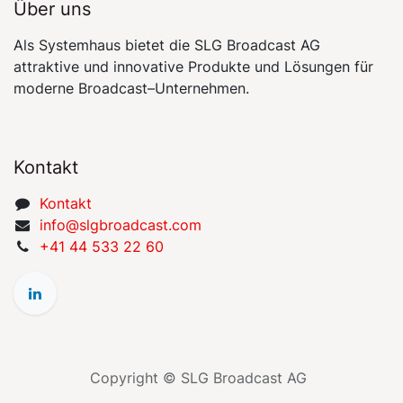
Über uns
Als Systemhaus bietet die SLG Broadcast AG
attraktive und innovative Produkte und Lösungen für
moderne Broadcast–Unternehmen.
Kontakt
​​​​​​​​​​​​​​K​on​​t​a​k​t
​​​​​​​​​​​i​nfo​@​s​l​gbr​oa​dcast​.​c​o​m
+41 44 533 22 60
Copyright © SLG Broadcast AG