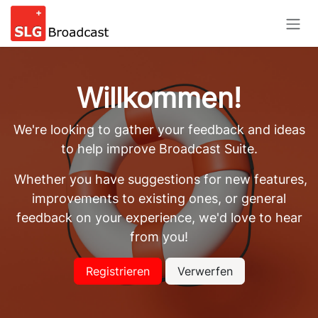
Zum Inhalt springen
Willkommen!
We're looking to gather your feedback and ideas
to help improve Broadcast Suite.
Whether you have suggestions for new features,
improvements to existing ones, or general
feedback on your experience, we'd love to hear
from you!
Registrieren
Verwerfen