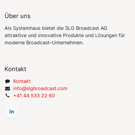
Über uns
Als Systemhaus bietet die SLG Broadcast AG
attraktive und innovative Produkte und Lösungen für
moderne Broadcast–Unternehmen.
Kontakt
​​​​​​​​​​​​​​K​on​​t​a​k​t
​​​​​​​​​​​i​nfo​@​s​l​gbr​oa​dcast​.​c​o​m
+41 44 533 22 60