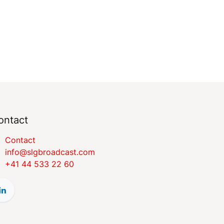
ontact
​​​​​​​​​​​​​​C​o​n​t​a​c​t
​​​​​​​​​​​i​nfo​@​s​l​gbr​oa​dcast​.​c​o​m
+41 44 533 22 60