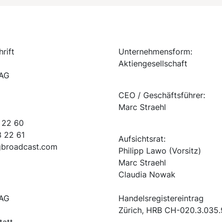
rift
Unternehmensform:
Aktiengesellschaft
 AG
CEO / Geschäftsführer:
Marc Straehl
 22 60
3 22 61
Aufsichtsrat:
lgbroadcast.com
Philipp Lawo (Vorsitz)
Marc Straehl
Claudia Nowak
 AG
Handelsregistereintrag
Zürich, HRB CH-020.3.035
tatt